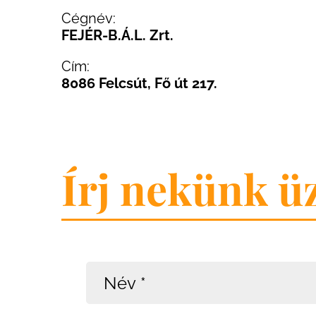
Cégnév:
FEJÉR-B.Á.L. Zrt.
Cím:
8086 Felcsút, Fő út 217.
Írj nekünk ü