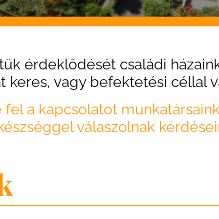
ttük érdeklődését családi házaink
t keres, vagy befektetési céllal 
 fel a kapcsolatot munkatársaink
 készséggel válaszolnak kérdései
k