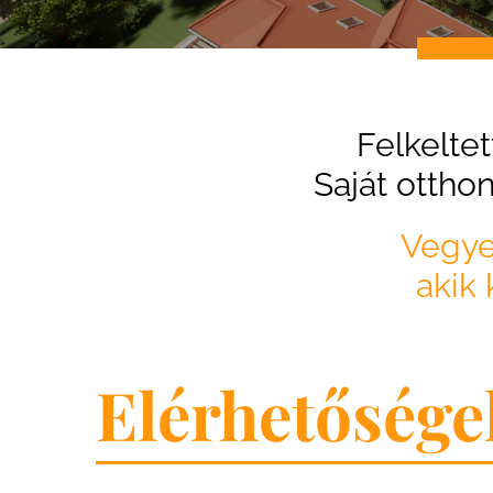
Felkelte
Saját otthon
Vegye
akik
Elérhetősége