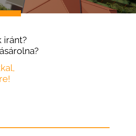
 iránt?
vásárolna?
kal,
re!